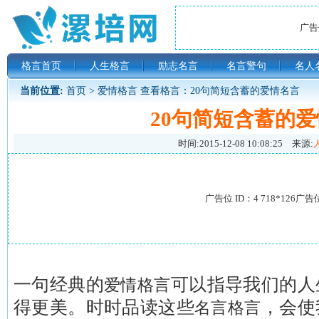
广告位
格言首页
人生格言
励志名言
名言警句
名人
当前位置:
首页
>
爱情格言
查看格言：20句简短含蓄的爱情名言
20句简短含蓄的
时间:
2015-12-08 10:08:25
来源:
广告位 ID：4 718*126广告
一句经典的
可以指导我们的人
爱情格言
得更美。时时品读这些
，会使
名言格言