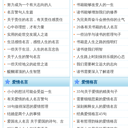
努力成为一个有大志向的人
书籍能够改变人的一生
名言警句人生篇
读书能够增加我们的修养
关于责任的名言，有关责任感责任
为完美而奋斗会挫伤你的士气
心中存理想，才有力量
20条有关书籍的名人名言
实用的处世交友观人之道
一些治学与读书的哲理句子
生活感悟名言，感悟人生的名言
书籍是人生之路的指明灯
一些关于生活、人生的名言忠告
读书使我们明智
关于人生的警句名言
人生路上时刻保持乐观的心态
一些天经地义的处世之道
我们需要树立远大的志向
醍醐灌顶的人生智慧
读书需要深入了解道理
爱情名言
爱情格言
小小的想法可能会受益一生
35句关于爱情的精美句子
有关爱情的名人名言警句
需要细细思索的爱情名言
10句值得深思的爱情哲理
深刻阐释女人的爱情名言
结婚是两个人的事情
经典爱情格言45句
爱国名人名言 关于爱国的诗句、古
富有哲理韵味的爱情格言