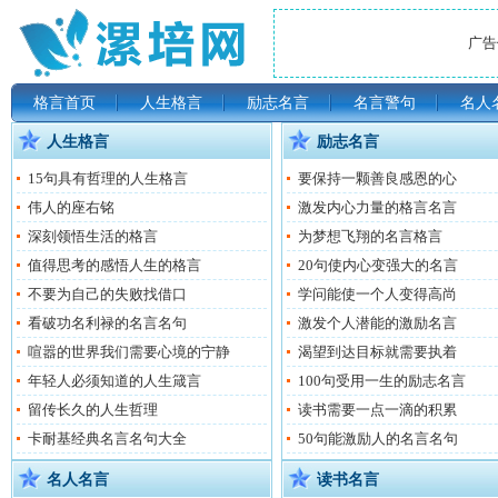
广告位
格言首页
人生格言
励志名言
名言警句
名人
人生格言
励志名言
15句具有哲理的人生格言
要保持一颗善良感恩的心
伟人的座右铭
激发内心力量的格言名言
深刻领悟生活的格言
为梦想飞翔的名言格言
值得思考的感悟人生的格言
20句使内心变强大的名言
不要为自己的失败找借口
学问能使一个人变得高尚
看破功名利禄的名言名句
激发个人潜能的激励名言
喧嚣的世界我们需要心境的宁静
渴望到达目标就需要执着
年轻人必须知道的人生箴言
100句受用一生的励志名言
留传长久的人生哲理
读书需要一点一滴的积累
卡耐基经典名言名句大全
50句能激励人的名言名句
名人名言
读书名言