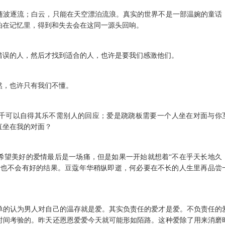
是随波逐流；白云，只能在天空漂泊流浪。真实的世界不是一部温婉的童话
泊在记忆里，得到和失去会在这同一源头回响。
错误的人，然后才找到适合的人，也许是要我们感激他们。
然，也许只有我们不懂。
秋千可以自得其乐不需别人的回应；爱是跷跷板需要一个人坐在对面与你
直坐在我的对面？
不希望美好的爱情最后是一场痛，但是如果一开始就想着“不在乎天长地久
情也不会有好的结果。豆蔻年华稍纵即逝，何必要在不长的人生里再品尝
简单的认为男人对自己的温存就是爱。其实负责任的爱才是爱。不负责任的
时间考验的。昨天还恩恩爱爱今天就可能形如陌路。这种爱除了用来消磨