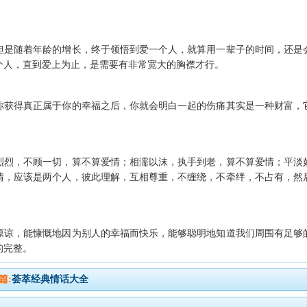
。
，但是随着年龄的增长，终于领悟到爱一个人，就算用一辈子的时间，还是
个人，直到爱上为止，是需要有非常宽大的胸襟才行。
等你获得真正属于你的幸福之后，你就会明白一起的伤痛其实是一种财富，
。
轰烈烈，不顾一切，算不算爱情；相濡以沫，执手到老，算不算爱情；平淡
情，应该是两个人，彼此理解，互相尊重，不缠绕，不牵绊，不占有，然
去原谅，能慷慨地因为别人的幸福而快乐，能够聪明地知道我们周围有足够
的完整。
篇:
荟萃经典情话大全