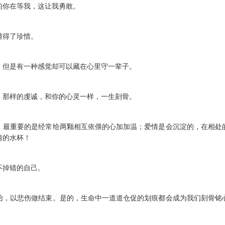
的你在等我，这让我勇敢。
懂得了珍惜。
，但是有一种感觉却可以藏在心里守一辈子。
，那样的虔诚，和你的心灵一样，一生刻骨。
里，最重要的是经常给两颗相互依偎的心加加温；爱情是会沉淀的，在相处
情的水杯！
不掉错的自己。
开始，以悲伤做结束。是的，生命中一道道仓促的划痕都会成为我们刻骨铭