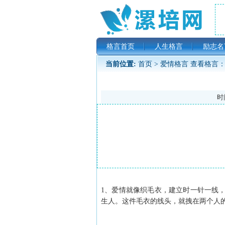
格言首页
人生格言
励志名
当前位置:
首页
>
爱情格言
查看格言：
时间
1、爱情就像织毛衣，建立时一针一线
生人。这件毛衣的线头，就拽在两个人