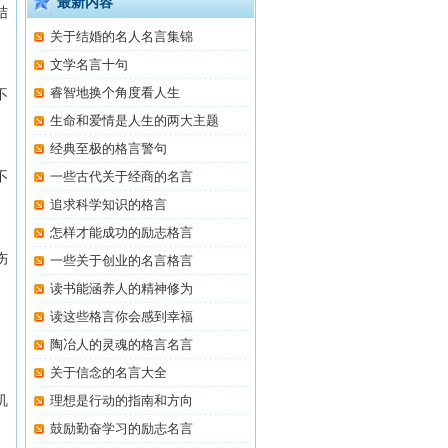
最新内容
结
关于结婚的名人名言集锦
文学名言十句
睿智地换个角度看人生
不
生命和爱情是人生的两大主题
经典至极的格言警句
不
一些古代关于经商的名言
追求科学知识的格言
怎样才能成功的励志格言
伤
一些关于创业的名言格言
读书能涵养人的精神修为
读这些格言你会感到幸福
陶冶人的灵魂的格言名言
关于信念的名言大全
机
理想是行动的指南和方向
鼓励勤奋学习的励志名言