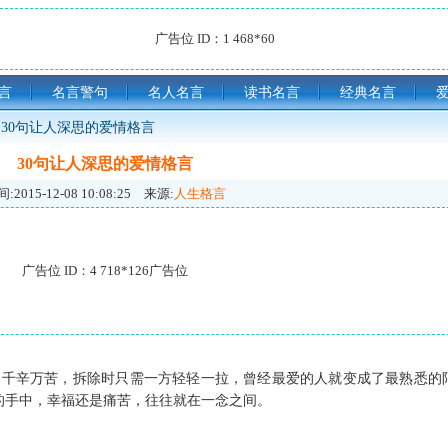
广告位 ID：1 468*60
言
名言警句
名人名言
读书名言
经典名言
30句让人深思的爱情格言
30句让人深思的爱情格言
:
2015-12-08 10:08:25
来源:
人生格言
广告位 ID：4 718*126广告位
，千辛万苦，拆除时只需一方轻轻一拉，曾经最爱的人就变成了最熟悉的
的手中，幸福还是痛苦，往往就在一念之间。