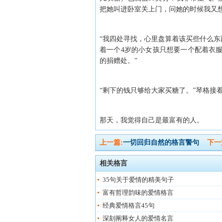
把她叫进卧室关上门，问她的时候我又
“我四处寻找，心里盘算着该买些什么东
着一个4岁的小女孩只想要一个配着衣
的捐赠处。”
“剩下的钱只够给大家买糖了。”琴格接
那天，我觉得自己是最富有的人。
上一篇:
一切回归自然的格言警句
下一
相关格言
35句关于爱情的精美句子
富有哲理韵味的爱情格言
经典爱情格言45句
深刻阐释女人的爱情名言