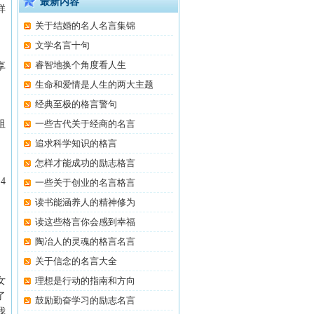
最新内容
样
关于结婚的名人名言集锦
文学名言十句
睿智地换个角度看人生
享
生命和爱情是人生的两大主题
经典至极的格言警句
祖
一些古代关于经商的名言
追求科学知识的格言
怎样才能成功的励志格言
4
一些关于创业的名言格言
读书能涵养人的精神修为
读这些格言你会感到幸福
陶冶人的灵魂的格言名言
关于信念的名言大全
女
理想是行动的指南和方向
了
鼓励勤奋学习的励志名言
我