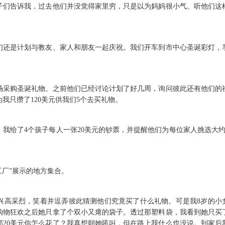
子们告诉我，过去他们并没觉得家里穷，只是以为妈妈很小气。听他们这
们还是计划与教友、家人和朋友一起庆祝。我们开车到市中心圣诞彩灯，
。
场采购圣诞礼物。之前他们已经讨论计划了好几周，询问彼此还有他们的
我只攒了120美元供我们5个去买礼物。
我给了4个孩子每人一张20美元的钞票，并提醒他们为每位家人挑选大约
工厂”展示的地方集合。
兴高采烈，笑着并逗弄彼此猜测他们究竟买了什么礼物。可是我8岁的小
购物狂欢之后她只拿了个双小又瘪的袋子。透过那塑料袋，我看到她只买
那20美元你怎么花了？我真想朝她吼叫，但在路上我什么也没说。到家后